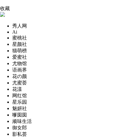
收藏
秀人网
Ai
蜜桃社
星颜社
猫萌榜
爱蜜社
尤物馆
语画界
花の颜
尤蜜荟
花漾
网红馆
星乐园
魅妍社
嗲囡囡
顽味生活
御女郎
影私荟