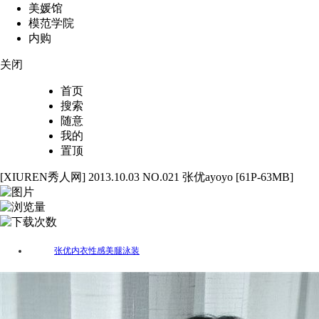
美媛馆
模范学院
内购
关闭
首页
搜索
随意
我的
置顶
[XIUREN秀人网] 2013.10.03 NO.021 张优ayoyo [61P-63MB]
61
2401
41
张优
内衣
性感
美腿
泳装
标签：