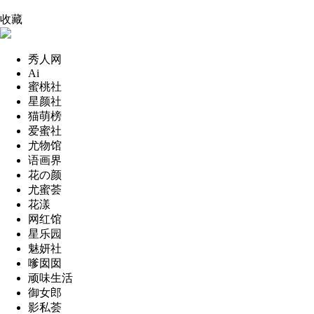
收藏
秀人网
Ai
蜜桃社
星颜社
猫萌榜
爱蜜社
尤物馆
语画界
花の颜
尤蜜荟
花漾
网红馆
星乐园
魅妍社
嗲囡囡
顽味生活
御女郎
影私荟