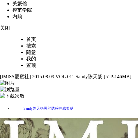
美媛馆
模范学院
内购
关闭
首页
搜索
随意
我的
置顶
[IMISS爱蜜社] 2015.08.09 VOL.011 Sandy陈天扬 [51P-146MB]
51
4151
66
Sandy陈天扬
黑丝
诱惑
性感
美腿
标签：